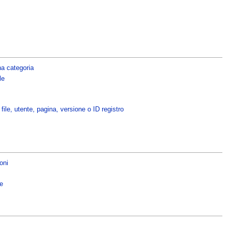
na categoria
le
ile, utente, pagina, versione o ID registro
oni
e