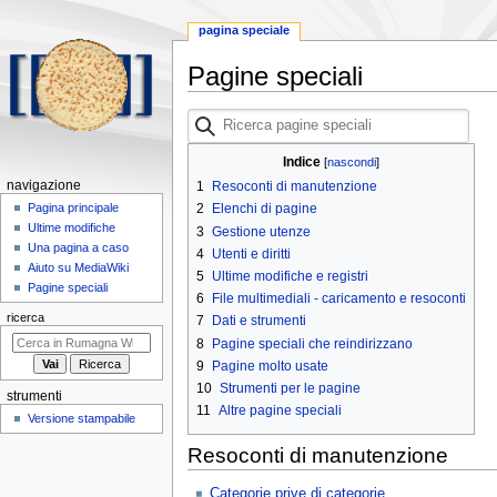
pagina speciale
Pagine speciali
Vai
Vai
Ricerca
alla
alla
pagine
navigazione
ricerca
speciali
Indice
M
navigazione
1
Resoconti di manutenzione
e
Pagina principale
2
Elenchi di pagine
Ultime modifiche
3
Gestione utenze
n
Una pagina a caso
4
Utenti e diritti
u
Aiuto su MediaWiki
5
Ultime modifiche e registri
d
Pagine speciali
6
File multimediali - caricamento e resoconti
i
ricerca
7
Dati e strumenti
n
8
Pagine speciali che reindirizzano
a
9
Pagine molto usate
v
10
Strumenti per le pagine
strumenti
i
11
Altre pagine speciali
Versione stampabile
g
Resoconti di manutenzione
a
z
Categorie prive di categorie