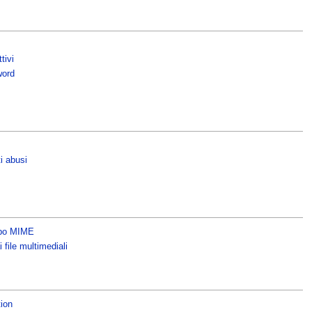
tivi
word
ti abusi
tipo MIME
i file multimediali
ion