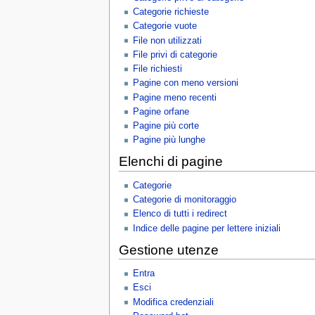
i
Categorie richieste
o
Categorie vuote
n
File non utilizzati
e
File privi di categorie
File richiesti
Pagine con meno versioni
Pagine meno recenti
Pagine orfane
Pagine più corte
Pagine più lunghe
Elenchi di pagine
Categorie
Categorie di monitoraggio
Elenco di tutti i redirect
Indice delle pagine per lettere iniziali
Gestione utenze
Entra
Esci
Modifica credenziali