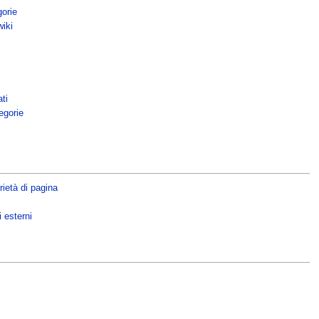
gorie
wiki
ti
egorie
ietà di pagina
 esterni