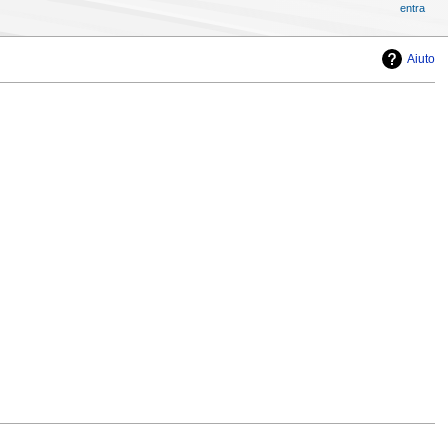
entra
Aiuto