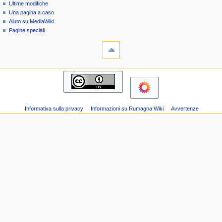
speciale
Ultime modifiche
n
Una pagina a caso
u
Aiuto su MediaWiki
d
Pagine speciali
strumenti
i
Versione
n
stampabile
a
navigazione
v
Pagina
i
principale
g
Ultime
modifiche
a
Informativa sulla privacy
Informazioni su Rumagna Wiki
Avvertenze
Una
z
pagina
i
a
o
caso
Aiuto
n
su
e
MediaWiki
Pagine
speciali