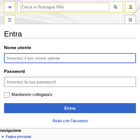
ricerca
Entra
Vai
Vai
Nome utente
alla
alla
navigazione
ricerca
Password
Mantienimi collegata/o
Entra
Aiuto con l'accesso
M
azioni sulla pagina
strumenti personali
navigazione
pagina
entra
Pagina principale
e